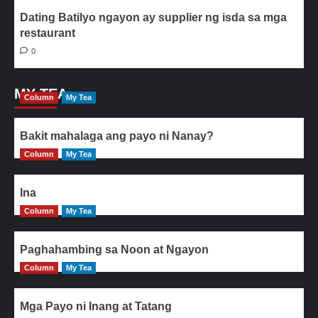
Dating Batilyo ngayon ay supplier ng isda sa mga
restaurant
0
MY TEA
Column
My Tea
Bakit mahalaga ang payo ni Nanay?
Column
My Tea
Ina
Column
My Tea
Paghahambing sa Noon at Ngayon
Column
My Tea
Mga Payo ni Inang at Tatang