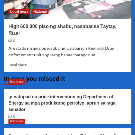
mga
bayan
Local news
National
sa
Rizal
Higit 600,000 piso ng shabu, nasabat sa Taytay,
sa
Dec.
Rizal
4
0
at
Arestado ng mga operatiba ng Calabarzon Regional Drug
5
enforcement unit ang isang babae matapos na...
Read
Read More
more
about
In case you missed it
Higit
National
600,000
piso
Ipinatupad na price intervention ng Department of
ng
Energy sa mga produktong petrolyo, aprub sa mga
shabu,
senador
nasabat
sa
0
Taytay,
National
Rizal