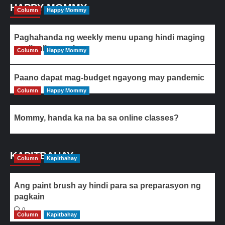
HAPPY MOMMY
Column
Happy Mommy
Paghahanda ng weekly menu upang hindi maging
paulit-ulit ang ulam
Column
Happy Mommy
Paano dapat mag-budget ngayong may pandemic
Column
Happy Mommy
Mommy, handa ka na ba sa online classes?
KAPITBAHAY
Column
Kapitbahay
Ang paint brush ay hindi para sa preparasyon ng
pagkain
0
Column
Kapitbahay