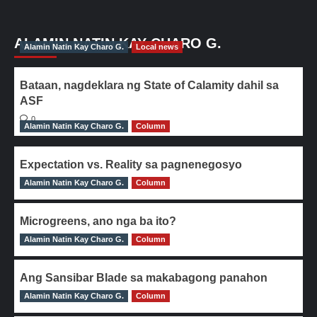
ALAMIN NATIN KAY CHARO G.
Alamin Natin Kay Charo G.
Local news
Bataan, nagdeklara ng State of Calamity dahil sa
ASF
0
Alamin Natin Kay Charo G.
Column
Expectation vs. Reality sa pagnenegosyo
Alamin Natin Kay Charo G.
0
Column
Microgreens, ano nga ba ito?
Alamin Natin Kay Charo G.
0
Column
Ang Sansibar Blade sa makabagong panahon
Alamin Natin Kay Charo G.
0
Column