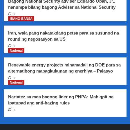
Bagong National Security adviser Eduardo Oban, Jr.,
nanumpa bilang bagong Adviser sa National Security
0
IBANG BANSA
Iran, wala pang nakatakdang petsa para sa susunod na
round ng negosasyon sa US
0
National
Renewable energy projects minamadali ng DOE para sa
alternatibong mapagkukunan ng enerhiya – Palasyo
0
National
Nartatez sa mga bagong lider ng PNPA: Mahigpit na
ipatupad ang anti-hazing rules
0