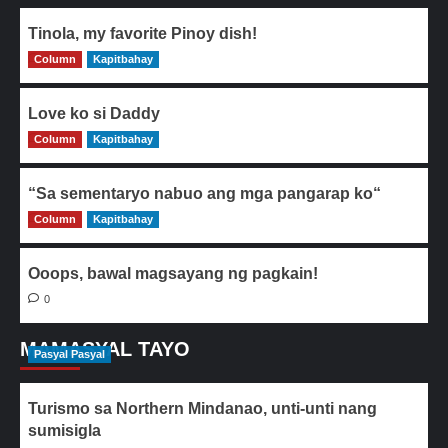
Tinola, my favorite Pinoy dish!
Column
0
Kapitbahay
Love ko si Daddy
Column
0
Kapitbahay
“Sa sementaryo nabuo ang mga pangarap ko“
Column
0
Kapitbahay
Ooops, bawal magsayang ng pagkain!
0
MAMASYAL TAYO
Pasyal Pasyal
Turismo sa Northern Mindanao, unti-unti nang
sumisigla