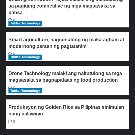
sa pagiging competitive ng mga magsasaka sa
bansa
0
Tuklas Technology
Smart agriculture, nagsusulong ng maka-agham at
modernong paraan ng pagtatanim
0
Tuklas Technology
Drone Technology malaki ang naitutulong sa mga
magsasaka sa pagpapataas ng food production
0
Tuklas Technology
Produksyon ng Golden Rice sa Pilipinas sinimulan
nang palawigin
0