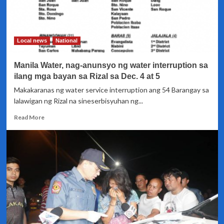
Local news
National
Manila Water, nag-anunsyo ng water interruption sa
ilang mga bayan sa Rizal sa Dec. 4 at 5
Makakaranas ng water service interruption ang 54 Barangay sa
lalawigan ng Rizal na sineserbisyuhan ng...
Read
Read More
more
about
Manila
Water,
nag-
anunsyo
ng
water
interruption
sa
ilang