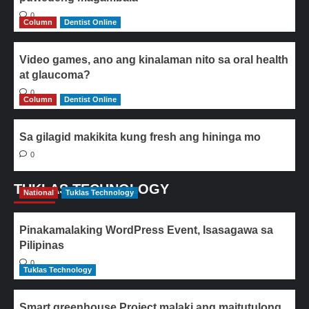
0
Column
Dentist Online
Video games, ano ang kinalaman nito sa oral health
at glaucoma?
0
Column
Dentist Online
Sa gilagid makikita kung fresh ang hininga mo
0
TUKLAS TECHNOLOGY
National
Tuklas Technology
Pinakamalaking WordPress Event, Isasagawa sa
Pilipinas
0
Tuklas Technology
Smart greenhouse Project malaki ang maitutulong