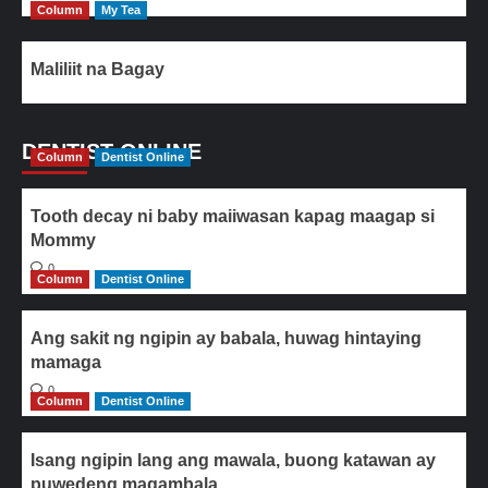
Column
My Tea
Maliliit na Bagay
DENTIST ONLINE
Column
Dentist Online
Tooth decay ni baby maiiwasan kapag maagap si
Mommy
0
Column
Dentist Online
Ang sakit ng ngipin ay babala, huwag hintaying
mamaga
0
Column
Dentist Online
Isang ngipin lang ang mawala, buong katawan ay
puwedeng magambala