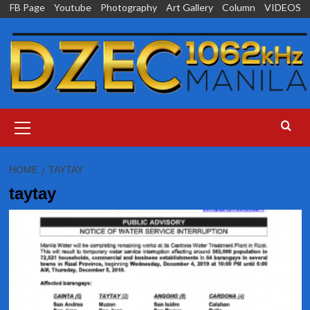
Skip
FB Page
Youtube
Photography
Art Gallery
Column
VIDEOS
to
content
Primary
Menu
HOME
TAYTAY
taytay