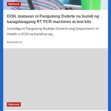
National
DOH, inatasan ni Pangulong Duterte na bumili ng
karagdaragang RT PCR machines at test kits
Inoobliga ni Pangulong Rodrigo Duterte ang Department of
Health o DOH na bumili pa ng...
Read
Read More
more
about
DOH,
inatasan
ni
Pangulong
Duterte
na
bumili
ng
karagdaragang
RT
PCR
National
machines