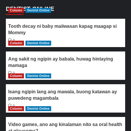
DENTIST ONLINE
Column
Dentist Online
Tooth decay ni baby maiiwasan kapag maagap si
Mommy
0
Column
Dentist Online
Ang sakit ng ngipin ay babala, huwag hintaying
mamaga
0
Column
Dentist Online
Isang ngipin lang ang mawala, buong katawan ay
puwedeng magambala
0
Column
Dentist Online
Video games, ano ang kinalaman nito sa oral health
at glaucoma?