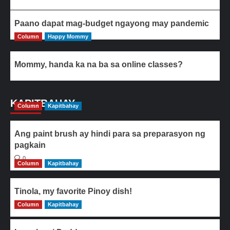
Paano dapat mag-budget ngayong may pandemic
Column
Happy Mommy
Mommy, handa ka na ba sa online classes?
KAPITBAHAY
Column
Kapitbahay
Ang paint brush ay hindi para sa preparasyon ng
pagkain
0
Column
Kapitbahay
Tinola, my favorite Pinoy dish!
Column
0
Kapitbahay