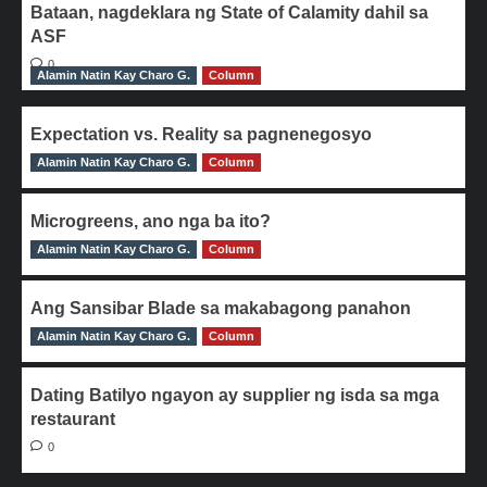
Bataan, nagdeklara ng State of Calamity dahil sa
ASF
0
Alamin Natin Kay Charo G.
Column
Expectation vs. Reality sa pagnenegosyo
Alamin Natin Kay Charo G.
0
Column
Microgreens, ano nga ba ito?
Alamin Natin Kay Charo G.
0
Column
Ang Sansibar Blade sa makabagong panahon
Alamin Natin Kay Charo G.
0
Column
Dating Batilyo ngayon ay supplier ng isda sa mga
restaurant
0