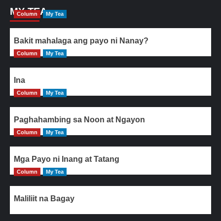
MY TEA
Column
My Tea
Bakit mahalaga ang payo ni Nanay?
Column
My Tea
Ina
Column
My Tea
Paghahambing sa Noon at Ngayon
Column
My Tea
Mga Payo ni Inang at Tatang
Column
My Tea
Maliliit na Bagay