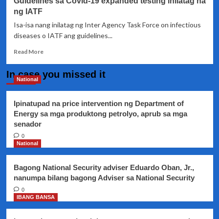
Guidelines sa Covid-19 expanded testing inilatag na
regulasyon
ng
ng IATF
COVID-
Isa-isa nang inilatag ng Inter Agency Task Force on infectious
19
diseases o IATF ang guidelines...
testing
sa
Read
Read More
bansa
more
about
In case you missed it
Guidelines
National
sa
Covid-
Ipinatupad na price intervention ng Department of
19
Energy sa mga produktong petrolyo, aprub sa mga
expanded
senador
testing
inilatag
0
na
National
ng
IATF
Bagong National Security adviser Eduardo Oban, Jr.,
nanumpa bilang bagong Adviser sa National Security
0
IBANG BANSA