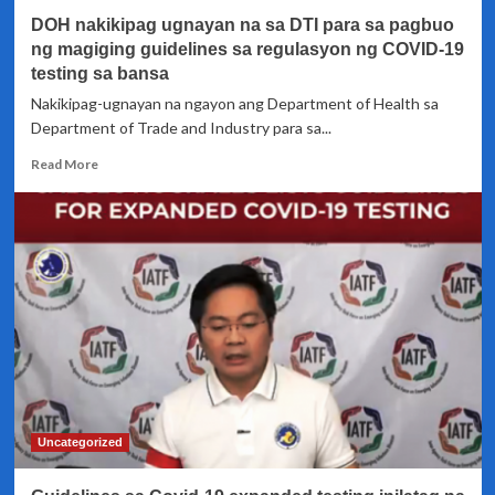
at
DOH nakikipag ugnayan na sa DTI para sa pagbuo
test
kits
ng magiging guidelines sa regulasyon ng COVID-19
testing sa bansa
Nakikipag-ugnayan na ngayon ang Department of Health sa
Department of Trade and Industry para sa...
Read
Read More
more
about
DOH
nakikipag
ugnayan
na
sa
DTI
para
sa
pagbuo
ng
magiging
Uncategorized
guidelines
sa