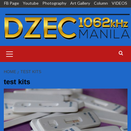
Skip
FB Page
Youtube
Photography
Art Gallery
Column
VIDEOS
to
content
Primary
Menu
HOME
TEST KITS
test kits