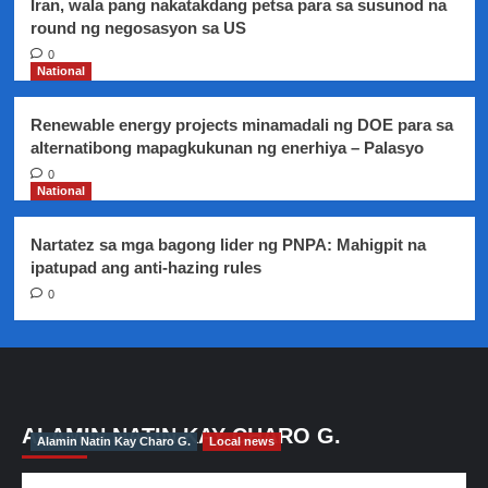
Iran, wala pang nakatakdang petsa para sa susunod na
round ng negosasyon sa US
0
National
Renewable energy projects minamadali ng DOE para sa
alternatibong mapagkukunan ng enerhiya – Palasyo
0
National
Nartatez sa mga bagong lider ng PNPA: Mahigpit na
ipatupad ang anti-hazing rules
0
ALAMIN NATIN KAY CHARO G.
Alamin Natin Kay Charo G.
Local news