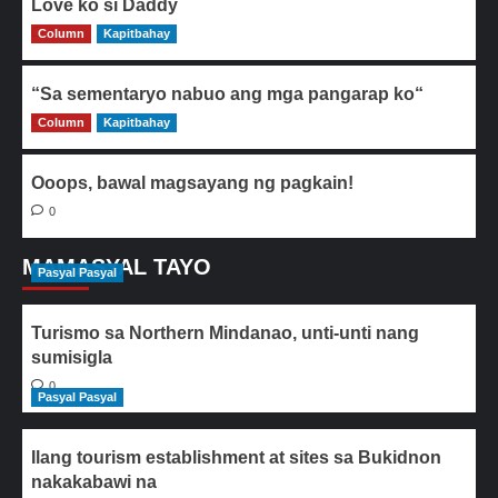
Love ko si Daddy
Column
0
Kapitbahay
“Sa sementaryo nabuo ang mga pangarap ko“
Column
0
Kapitbahay
Ooops, bawal magsayang ng pagkain!
0
MAMASYAL TAYO
Pasyal Pasyal
Turismo sa Northern Mindanao, unti-unti nang
sumisigla
0
Pasyal Pasyal
Ilang tourism establishment at sites sa Bukidnon
nakakabawi na