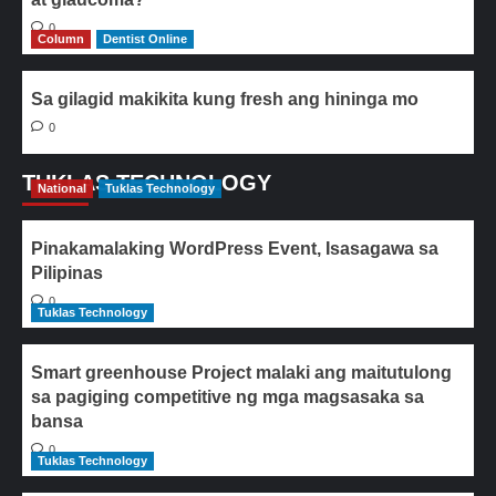
0
Column
Dentist Online
Sa gilagid makikita kung fresh ang hininga mo
0
TUKLAS TECHNOLOGY
National
Tuklas Technology
Pinakamalaking WordPress Event, Isasagawa sa
Pilipinas
0
Tuklas Technology
Smart greenhouse Project malaki ang maitutulong
sa pagiging competitive ng mga magsasaka sa
bansa
0
Tuklas Technology