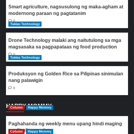
Smart agriculture, nagsusulong ng maka-agham at
modernong paraan ng pagtatanim
0
Tuklas Technology
Drone Technology malaki ang naitutulong sa mga
magsasaka sa pagpapataas ng food production
0
Tuklas Technology
Produksyon ng Golden Rice sa Pilipinas sinimulan
nang palawigin
0
HAPPY MOMMY
Column
Happy Mommy
Paghahanda ng weekly menu upang hindi maging
paulit-ulit ang ulam
Column
Happy Mommy