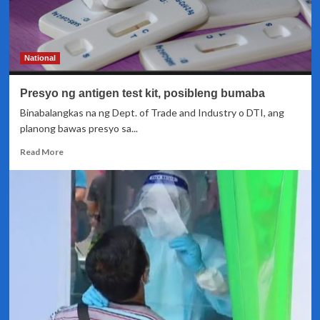
National
Presyo ng antigen test kit, posibleng bumaba
Binabalangkas na ng Dept. of Trade and Industry o DTI, ang
planong bawas presyo sa...
Read
Read More
more
about
Presyo
ng
antigen
test
kit,
posibleng
bumaba