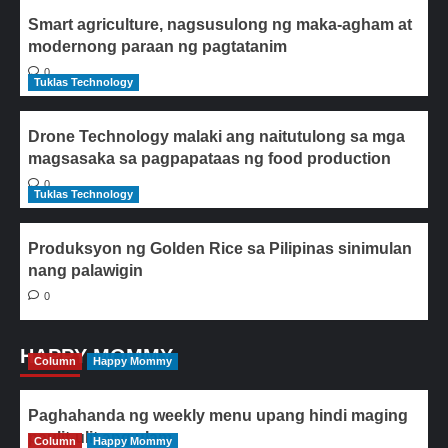
Smart agriculture, nagsusulong ng maka-agham at
modernong paraan ng pagtatanim
0
Tuklas Technology
Drone Technology malaki ang naitutulong sa mga
magsasaka sa pagpapataas ng food production
0
Tuklas Technology
Produksyon ng Golden Rice sa Pilipinas sinimulan
nang palawigin
0
HAPPY MOMMY
Column
Happy Mommy
Paghahanda ng weekly menu upang hindi maging
paulit-ulit ang ulam
Column
Happy Mommy