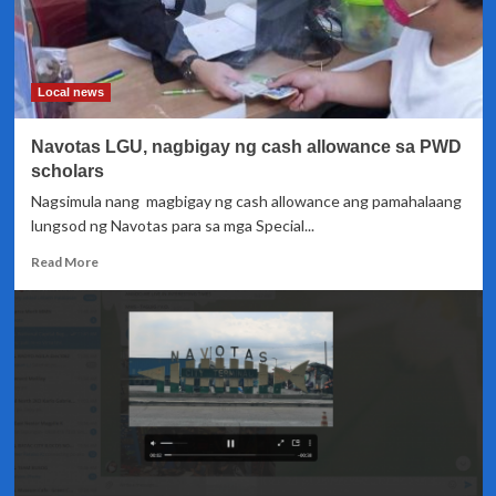
ni
dating
Representative
Zaldy
Local news
Co
para
Navotas LGU, nagbigay ng cash allowance sa PWD
hindi
umuwi
scholars
ng
Nagsimula nang magbigay ng cash allowance ang pamahalaang
bansa
lungsod ng Navotas para sa mga Special...
Read
Read More
more
about
Navotas
LGU,
nagbigay
ng
cash
allowance
sa
PWD
scholars