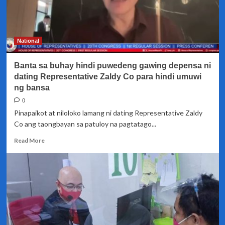
National
Banta sa buhay hindi puwedeng gawing depensa ni
dating Representative Zaldy Co para hindi umuwi
ng bansa
0
Pinapaikot at niloloko lamang ni dating Representative Zaldy
Co ang taongbayan sa patuloy na pagtatago...
Read
Read More
more
about
Banta
sa
buhay
hindi
puwedeng
gawing
depensa