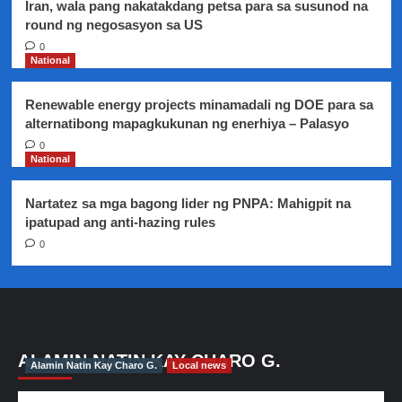
Iran, wala pang nakatakdang petsa para sa susunod na
round ng negosasyon sa US
0
National
Renewable energy projects minamadali ng DOE para sa
alternatibong mapagkukunan ng enerhiya – Palasyo
0
National
Nartatez sa mga bagong lider ng PNPA: Mahigpit na
ipatupad ang anti-hazing rules
0
ALAMIN NATIN KAY CHARO G.
Alamin Natin Kay Charo G.
Local news