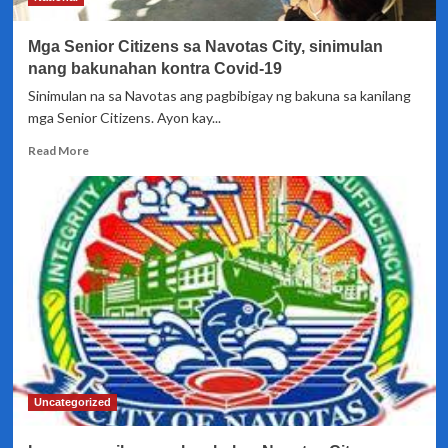
sa
lungsod
Mga Senior Citizens sa Navotas City, sinimulan
nang bakunahan kontra Covid-19
Sinimulan na sa Navotas ang pagbibigay ng bakuna sa kanilang
mga Senior Citizens. Ayon kay...
Read
Read More
more
about
Mga
Senior
Citizens
sa
Navotas
City,
sinimulan
nang
bakunahan
kontra
Covid-
Uncategorized
19