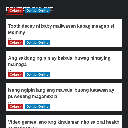
DENTIST ONLINE
Column
Dentist Online
Tooth decay ni baby maiiwasan kapag maagap si
Mommy
0
Column
Dentist Online
Ang sakit ng ngipin ay babala, huwag hintaying
mamaga
0
Column
Dentist Online
Isang ngipin lang ang mawala, buong katawan ay
puwedeng magambala
0
Column
Dentist Online
Video games, ano ang kinalaman nito sa oral health