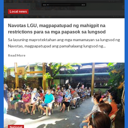
Local news
Navotas LGU, magpapatupad ng mahigpit na
restrictions para sa mga papasok sa lungsod
Sa layuning maprotektahan ang mga mamamayan sa lungsod ng
Navotas, magpapatupad ang pamahalaang lungsod ng...
Read
Read More
more
about
Navotas
LGU,
magpapatupad
ng
mahigpit
na
restrictions
para
sa
mga
papasok
National