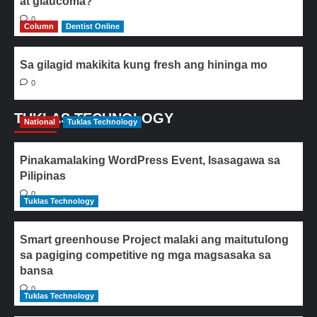
at glaucoma?
0
Column
Dentist Online
Sa gilagid makikita kung fresh ang hininga mo
0
TUKLAS TECHNOLOGY
National
Tuklas Technology
Pinakamalaking WordPress Event, Isasagawa sa
Pilipinas
0
Tuklas Technology
Smart greenhouse Project malaki ang maitutulong
sa pagiging competitive ng mga magsasaka sa
bansa
0
Tuklas Technology