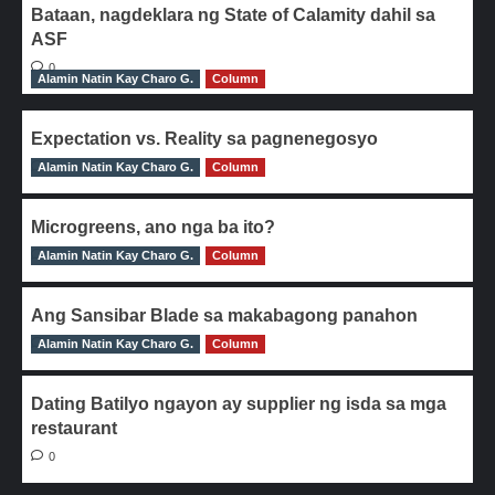
Bataan, nagdeklara ng State of Calamity dahil sa
ASF
0
Alamin Natin Kay Charo G.
Column
Expectation vs. Reality sa pagnenegosyo
Alamin Natin Kay Charo G.
0
Column
Microgreens, ano nga ba ito?
Alamin Natin Kay Charo G.
0
Column
Ang Sansibar Blade sa makabagong panahon
Alamin Natin Kay Charo G.
0
Column
Dating Batilyo ngayon ay supplier ng isda sa mga
restaurant
0