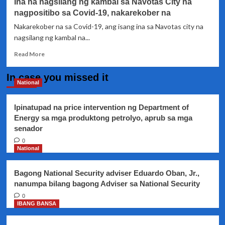
Ina na nagsilang ng kambal sa Navotas City na
nagpositibo sa Covid-19, nakarekober na
Nakarekober na sa Covid-19, ang isang ina sa Navotas city na
nagsilang ng kambal na...
Read
Read More
more
about
In case you missed it
Ina
National
na
nagsilang
Ipinatupad na price intervention ng Department of
ng
Energy sa mga produktong petrolyo, aprub sa mga
kambal
senador
sa
Navotas
0
City
National
na
nagpositibo
Bagong National Security adviser Eduardo Oban, Jr.,
sa
nanumpa bilang bagong Adviser sa National Security
Covid-
19,
0
IBANG BANSA
nakarekober
na