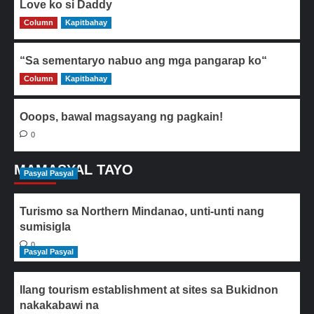
Love ko si Daddy
Column
0
Kapitbahay
“Sa sementaryo nabuo ang mga pangarap ko“
Column
0
Kapitbahay
Ooops, bawal magsayang ng pagkain!
0
MAMASYAL TAYO
Pasyal Pasyal
Turismo sa Northern Mindanao, unti-unti nang
sumisigla
0
Pasyal Pasyal
Ilang tourism establishment at sites sa Bukidnon
nakakabawi na