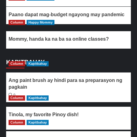
Paano dapat mag-budget ngayong may pandemic
Column
Happy Mommy
Mommy, handa ka na ba sa online classes?
KAPITBAHAY
Column
Kapitbahay
Ang paint brush ay hindi para sa preparasyon ng
pagkain
0
Column
Kapitbahay
Tinola, my favorite Pinoy dish!
Column
0
Kapitbahay