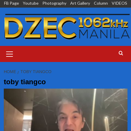
Skip
FB Page
Youtube
Photography
Art Gallery
Column
VIDEOS
to
content
Primary
Menu
HOME
TOBY TIANGCO
toby tiangco