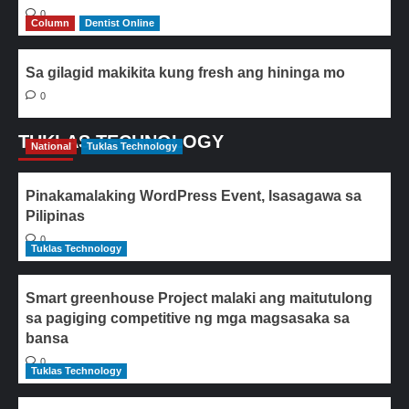
0
Column
Dentist Online
Sa gilagid makikita kung fresh ang hininga mo
0
TUKLAS TECHNOLOGY
National
Tuklas Technology
Pinakamalaking WordPress Event, Isasagawa sa
Pilipinas
0
Tuklas Technology
Smart greenhouse Project malaki ang maitutulong
sa pagiging competitive ng mga magsasaka sa
bansa
0
Tuklas Technology