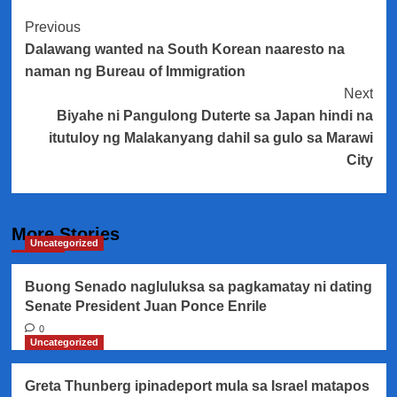
Post
Previous
Dalawang wanted na South Korean naaresto na
Navigation
naman ng Bureau of Immigration
Next
Biyahe ni Pangulong Duterte sa Japan hindi na
itutuloy ng Malakanyang dahil sa gulo sa Marawi
City
More Stories
Uncategorized
Buong Senado nagluluksa sa pagkamatay ni dating
Senate President Juan Ponce Enrile
0
Uncategorized
Greta Thunberg ipinadeport mula sa Israel matapos