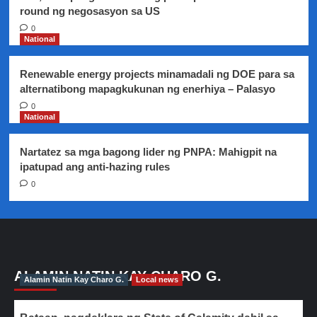
round ng negosasyon sa US
0
National
Renewable energy projects minamadali ng DOE para sa
alternatibong mapagkukunan ng enerhiya – Palasyo
0
National
Nartatez sa mga bagong lider ng PNPA: Mahigpit na
ipatupad ang anti-hazing rules
0
ALAMIN NATIN KAY CHARO G.
Alamin Natin Kay Charo G.
Local news