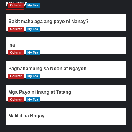
MY TEA
Column
My Tea
Bakit mahalaga ang payo ni Nanay?
Column
My Tea
Ina
Column
My Tea
Paghahambing sa Noon at Ngayon
Column
My Tea
Mga Payo ni Inang at Tatang
Column
My Tea
Maliliit na Bagay