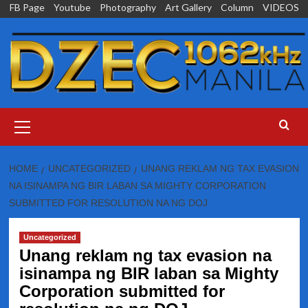
Skip
FB Page
Youtube
Photography
Art Gallery
Column
VIDEOS
to
content
Primary
Menu
HOME
UNCATEGORIZED
UNANG REKLAM NG TAX EVASION
NA ISINAMPA NG BIR LABAN SA MIGHTY CORPORATION
SUBMITTED FOR RESOLUTION NA NG DOJ
Uncategorized
Unang reklam ng tax evasion na
isinampa ng BIR laban sa Mighty
Corporation submitted for