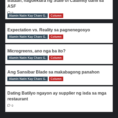
Bataan, nagdeklara ng State of Calamity dahil sa
ASF
0
Alamin Natin Kay Charo G.
Column
Expectation vs. Reality sa pagnenegosyo
Alamin Natin Kay Charo G.
0
Column
Microgreens, ano nga ba ito?
Alamin Natin Kay Charo G.
0
Column
Ang Sansibar Blade sa makabagong panahon
Alamin Natin Kay Charo G.
0
Column
Dating Batilyo ngayon ay supplier ng isda sa mga
restaurant
0