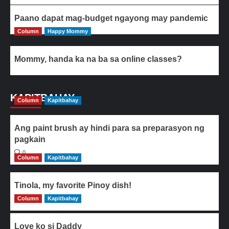
Paano dapat mag-budget ngayong may pandemic
Column
Happy Mommy
Mommy, handa ka na ba sa online classes?
KAPITBAHAY
Column
Kapitbahay
Ang paint brush ay hindi para sa preparasyon ng
pagkain
0
Column
Kapitbahay
Tinola, my favorite Pinoy dish!
Column
0
Kapitbahay
Love ko si Daddy