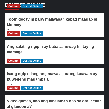
DENTIST ONLINE
Column
Dentist Online
Tooth decay ni baby maiiwasan kapag maagap si
Mommy
0
Column
Dentist Online
Ang sakit ng ngipin ay babala, huwag hintaying
mamaga
0
Column
Dentist Online
Isang ngipin lang ang mawala, buong katawan ay
puwedeng magambala
0
Column
Dentist Online
Video games, ano ang kinalaman nito sa oral health
at glaucoma?