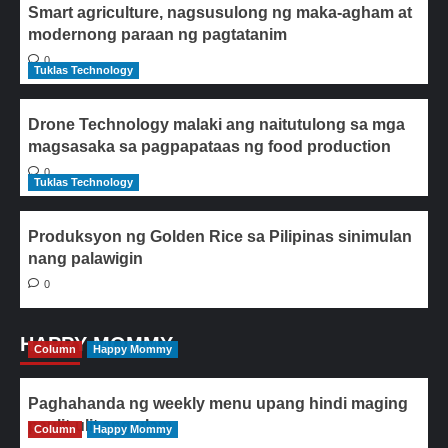
Smart agriculture, nagsusulong ng maka-agham at
modernong paraan ng pagtatanim
0
Tuklas Technology
Drone Technology malaki ang naitutulong sa mga
magsasaka sa pagpapataas ng food production
0
Tuklas Technology
Produksyon ng Golden Rice sa Pilipinas sinimulan
nang palawigin
0
HAPPY MOMMY
Column
Happy Mommy
Paghahanda ng weekly menu upang hindi maging
paulit-ulit ang ulam
Column
Happy Mommy