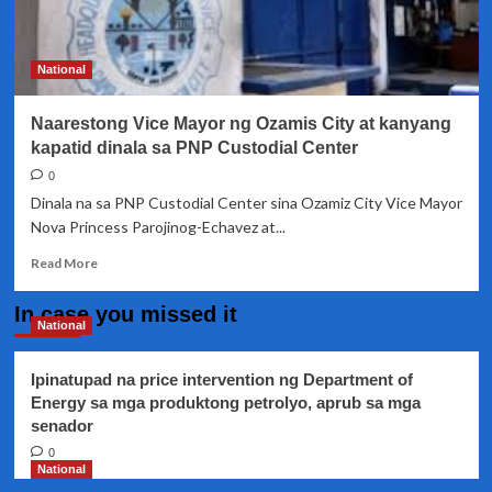
isagawa
ng
PNP
National
Region
10
Naarestong Vice Mayor ng Ozamis City at kanyang
kapatid dinala sa PNP Custodial Center
0
Dinala na sa PNP Custodial Center sina Ozamiz City Vice Mayor
Nova Princess Parojinog-Echavez at...
Read
Read More
more
about
In case you missed it
Naarestong
National
Vice
Mayor
Ipinatupad na price intervention ng Department of
ng
Energy sa mga produktong petrolyo, aprub sa mga
Ozamis
senador
City
at
0
kanyang
National
kapatid