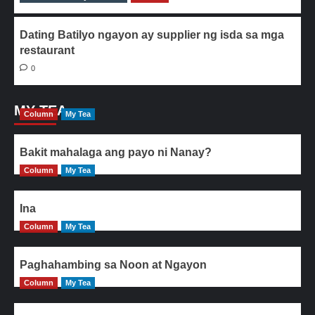
Dating Batilyo ngayon ay supplier ng isda sa mga
restaurant
0
MY TEA
Column
My Tea
Bakit mahalaga ang payo ni Nanay?
Column
My Tea
Ina
Column
My Tea
Paghahambing sa Noon at Ngayon
Column
My Tea