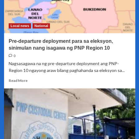
dahil
sa
pakikipagtulungan
para
Local news
National
mapigil
ang
Pre-departure deployment para sa eleksyon,
pag-
atake
sinimulan nang isagawa ng PNP Region 10
ng
0
NPA
Nagsasagawa na ng pre-departure deployment ang PNP-
Region 10 ngayong araw bilang paghahanda sa eleksyon sa...
Read
Read More
more
about
Pre-
departure
deployment
para
sa
eleksyon,
sinimulan
nang