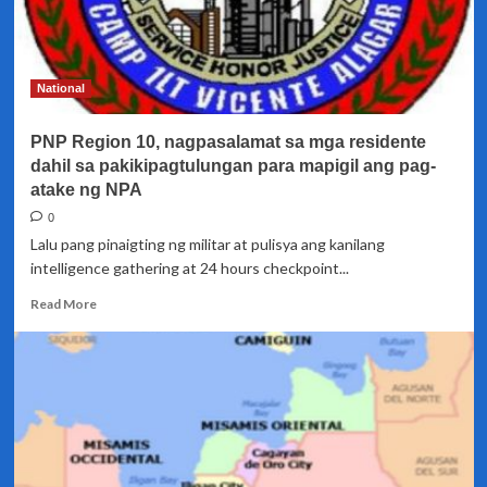
National
PNP Region 10, nagpasalamat sa mga residente
dahil sa pakikipagtulungan para mapigil ang pag-
atake ng NPA
0
Lalu pang pinaigting ng militar at pulisya ang kanilang
intelligence gathering at 24 hours checkpoint...
Read
Read More
more
about
PNP
Region
10,
nagpasalamat
sa
mga
residente