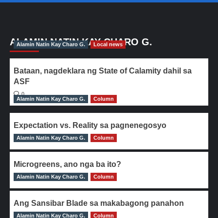
ALAMIN NATIN KAY CHARO G.
Alamin Natin Kay Charo G.
Local news
Bataan, nagdeklara ng State of Calamity dahil sa
ASF
0
Alamin Natin Kay Charo G.
Column
Expectation vs. Reality sa pagnenegosyo
Alamin Natin Kay Charo G.
0
Column
Microgreens, ano nga ba ito?
Alamin Natin Kay Charo G.
0
Column
Ang Sansibar Blade sa makabagong panahon
Alamin Natin Kay Charo G.
0
Column