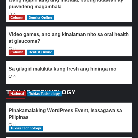
puwedeng magambala
0
Column
Dentist Online
Video games, ano ang kinalaman nito sa oral health
at glaucoma?
0
Column
Dentist Online
Sa gilagid makikita kung fresh ang hininga mo
0
TUKLAS TECHNOLOGY
National
Tuklas Technology
Pinakamalaking WordPress Event, Isasagawa sa
Pilipinas
0
Tuklas Technology