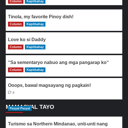
Column
Kapitbahay
Tinola, my favorite Pinoy dish!
Column
0
Kapitbahay
Love ko si Daddy
Column
0
Kapitbahay
“Sa sementaryo nabuo ang mga pangarap ko“
Column
0
Kapitbahay
Ooops, bawal magsayang ng pagkain!
0
MAMASYAL TAYO
Pasyal Pasyal
Turismo sa Northern Mindanao, unti-unti nang