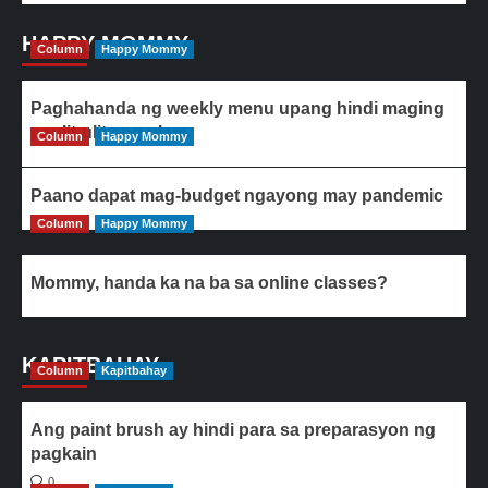
HAPPY MOMMY
Column
Happy Mommy
Paghahanda ng weekly menu upang hindi maging
paulit-ulit ang ulam
Column
Happy Mommy
Paano dapat mag-budget ngayong may pandemic
Column
Happy Mommy
Mommy, handa ka na ba sa online classes?
KAPITBAHAY
Column
Kapitbahay
Ang paint brush ay hindi para sa preparasyon ng
pagkain
0