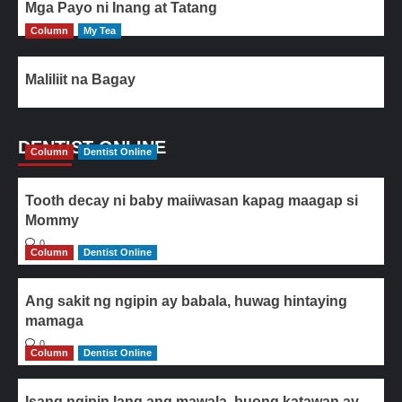
Mga Payo ni Inang at Tatang
Column
My Tea
Maliliit na Bagay
DENTIST ONLINE
Column
Dentist Online
Tooth decay ni baby maiiwasan kapag maagap si
Mommy
0
Column
Dentist Online
Ang sakit ng ngipin ay babala, huwag hintaying
mamaga
0
Column
Dentist Online
Isang ngipin lang ang mawala, buong katawan ay