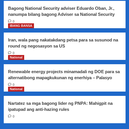
dinala
Bagong National Security adviser Eduardo Oban, Jr.,
sa
nanumpa bilang bagong Adviser sa National Security
PNP
Custodial
0
IBANG BANSA
Center
Iran, wala pang nakatakdang petsa para sa susunod na
round ng negosasyon sa US
0
National
Renewable energy projects minamadali ng DOE para sa
alternatibong mapagkukunan ng enerhiya – Palasyo
0
National
Nartatez sa mga bagong lider ng PNPA: Mahigpit na
ipatupad ang anti-hazing rules
0