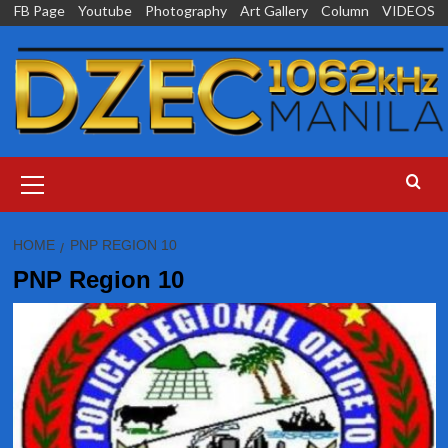
Skip
FB Page
Youtube
Photography
Art Gallery
Column
VIDEOS
to
content
Primary
Menu
HOME
PNP REGION 10
PNP Region 10