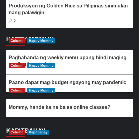
Produksyon ng Golden Rice sa Pilipinas sinimulan
nang palawigin
0
HAPPY MOMMY
Column
Happy Mommy
Paghahanda ng weekly menu upang hindi maging
paulit-ulit ang ulam
Column
Happy Mommy
Paano dapat mag-budget ngayong may pandemic
Column
Happy Mommy
Mommy, handa ka na ba sa online classes?
KAPITBAHAY
Column
Kapitbahay