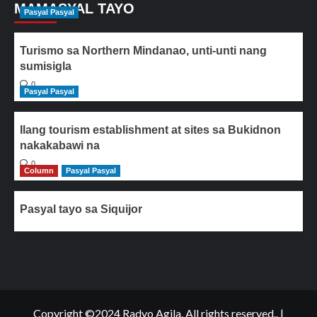
MAMASYAL TAYO
Pasyal Pasyal
Turismo sa Northern Mindanao, unti-unti nang
sumisigla
0
Pasyal Pasyal
Ilang tourism establishment at sites sa Bukidnon
nakakabawi na
0
Column
Pasyal Pasyal
Pasyal tayo sa Siquijor
Copyright ©2024 Radyo Agila. All rights reserved..
|