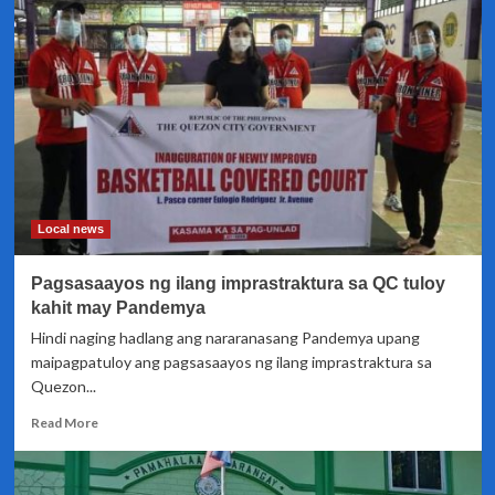
Drive-
thru
at
walk
in
COVID-
19
testing
centers
sa
Maynila,
Local news
muling
binuksan
Pagsasaayos ng ilang imprastraktura sa QC tuloy
kahit may Pandemya
Hindi naging hadlang ang nararanasang Pandemya upang
maipagpatuloy ang pagsasaayos ng ilang imprastraktura sa
Quezon...
Read
Read More
more
about
Pagsasaayos