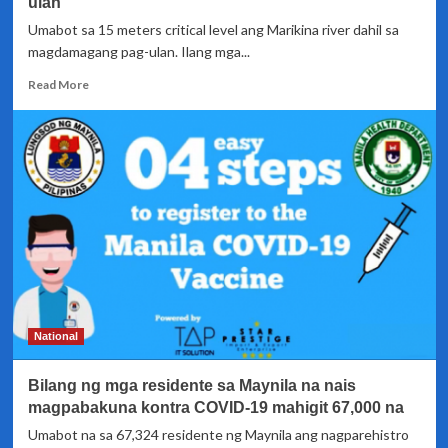
ulan
sa
Umabot sa 15 meters critical level ang Marikina river dahil sa
mahigit
magdamagang pag-ulan. Ilang mga...
24,000
Read
Read More
more
about
Marikina
river,
umapaw
dahil
sa
magdamag
na
pag-
ulan
National
Bilang ng mga residente sa Maynila na nais
magpabakuna kontra COVID-19 mahigit 67,000 na
Umabot na sa 67,324 residente ng Maynila ang nagparehistro