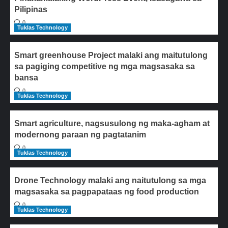
Pilipinas
0
Tuklas Technology
Smart greenhouse Project malaki ang maitutulong
sa pagiging competitive ng mga magsasaka sa
bansa
0
Tuklas Technology
Smart agriculture, nagsusulong ng maka-agham at
modernong paraan ng pagtatanim
0
Tuklas Technology
Drone Technology malaki ang naitutulong sa mga
magsasaka sa pagpapataas ng food production
0
Tuklas Technology