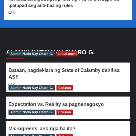
ipatupad ang anti-hazing rules
0
ALAMIN NATIN KAY CHARO G.
Alamin Natin Kay Charo G.
Local news
Bataan, nagdeklara ng State of Calamity dahil sa
ASF
0
Alamin Natin Kay Charo G.
Column
Expectation vs. Reality sa pagnenegosyo
Alamin Natin Kay Charo G.
0
Column
Microgreens, ano nga ba ito?