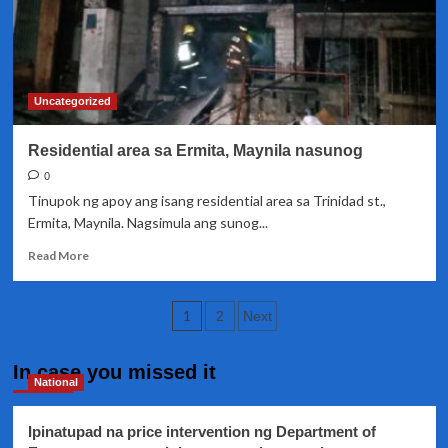
namatay
sa
lindol
sa
Mindanao
Uncategorized
Residential area sa Ermita, Maynila nasunog
0
Tinupok ng apoy ang isang residential area sa Trinidad st.,
Ermita, Maynila. Nagsimula ang sunog...
Read
Read More
more
about
Posts
Residential
1
2
Next
area
pagination
sa
Ermita,
In case you missed it
National
Maynila
nasunog
Ipinatupad na price intervention ng Department of