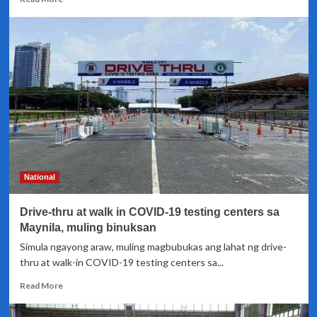
more
about
Ilang
LGU
sa
Metro
Manila,
lumagda
na
sa
kontrata
para
makabili
National
ng
bakuna
Drive-thru at walk in COVID-19 testing centers sa
laban
sa
Maynila, muling binuksan
COVID-
Simula ngayong araw, muling magbubukas ang lahat ng drive-
19
thru at walk-in COVID-19 testing centers sa...
Read
Read More
more
about