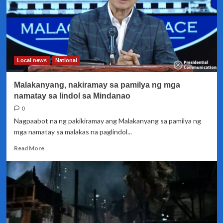
Trias
city,
Cavite
Local news
National
Malakanyang, nakiramay sa pamilya ng mga
namatay sa lindol sa Mindanao
0
Nagpaabot na ng pakikiramay ang Malakanyang sa pamilya ng
mga namatay sa malakas na paglindol...
Read
Read More
more
about
Malakanyang,
nakiramay
sa
pamilya
ng
mga