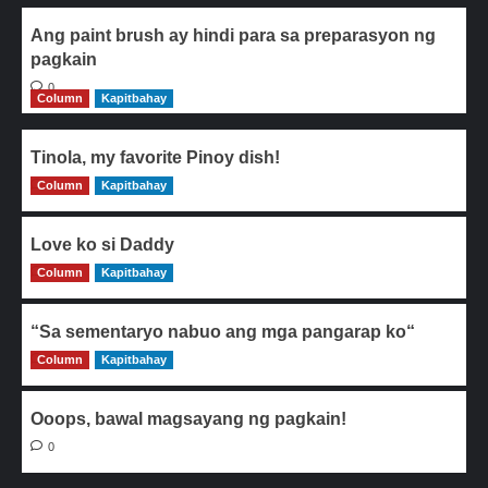
Ang paint brush ay hindi para sa preparasyon ng
pagkain
0
Column
Kapitbahay
Tinola, my favorite Pinoy dish!
Column
0
Kapitbahay
Love ko si Daddy
Column
0
Kapitbahay
“Sa sementaryo nabuo ang mga pangarap ko“
Column
0
Kapitbahay
Ooops, bawal magsayang ng pagkain!
0