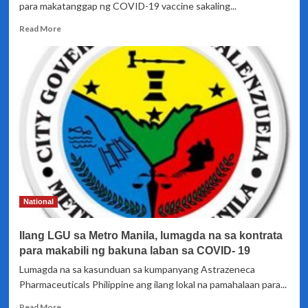
para makatanggap ng COVID-19 vaccine sakaling...
Read
Read More
more
about
Bilang
ng
mga
residente
sa
Maynila
na
nais
magpabakuna
kontra
COVID-
National
19
mahigit
Ilang LGU sa Metro Manila, lumagda na sa kontrata
67,000
na
para makabili ng bakuna laban sa COVID- 19
Lumagda na sa kasunduan sa kumpanyang Astrazeneca
Pharmaceuticals Philippine ang ilang lokal na pamahalaan para...
Read
Read More