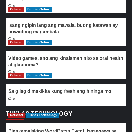
0
Column
Dentist Online
Isang ngipin lang ang mawala, buong katawan ay
puwedeng magambala
0
Column
Dentist Online
Video games, ano ang kinalaman nito sa oral health
at glaucoma?
0
Column
Dentist Online
Sa gilagid makikita kung fresh ang hininga mo
0
TUKLAS TECHNOLOGY
National
Tuklas Technology
Pinakamalaking WordPress Event, Isasagawa sa