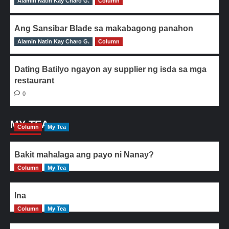
Alamin Natin Kay Charo G.
0
Column
Ang Sansibar Blade sa makabagong panahon
Alamin Natin Kay Charo G.
0
Column
Dating Batilyo ngayon ay supplier ng isda sa mga
restaurant
0
MY TEA
Column
My Tea
Bakit mahalaga ang payo ni Nanay?
Column
My Tea
Ina
Column
My Tea