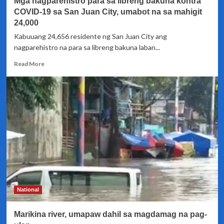
Mga nagparehistro para sa libreng bakuna kontra
COVID-19 sa San Juan City, umabot na sa mahigit
24,000
Kabuuang 24,656 residente ng San Juan City ang
nagparehistro na para sa libreng bakuna laban...
Read
Read More
more
about
Mga
nagparehistro
para
sa
libreng
bakuna
kontra
COVID-
19
sa
San
National
Juan
City,
Marikina river, umapaw dahil sa magdamag na pag-
umabot
na