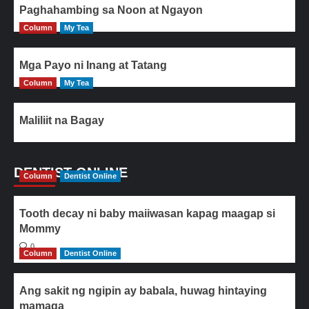
Paghahambing sa Noon at Ngayon
Column
My Tea
Mga Payo ni Inang at Tatang
Column
My Tea
Maliliit na Bagay
DENTIST ONLINE
Column
Dentist Online
Tooth decay ni baby maiiwasan kapag maagap si
Mommy
0
Column
Dentist Online
Ang sakit ng ngipin ay babala, huwag hintaying
mamaga