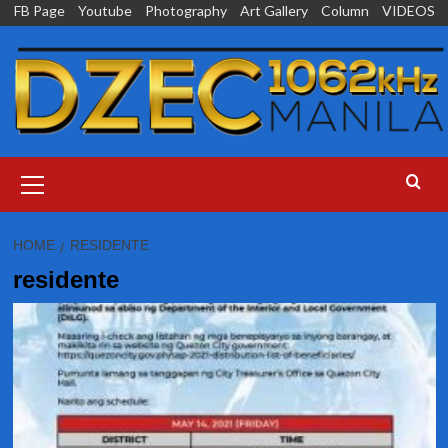
Skip
FB Page
Youtube
Photography
Art Gallery
Column
VIDEOS
to
content
Primary
Menu
HOME
RESIDENTE
residente