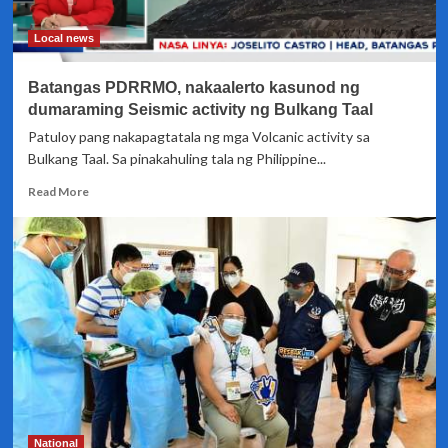
na
Local news
Batangas PDRRMO, nakaalerto kasunod ng
dumaraming Seismic activity ng Bulkang Taal
Patuloy pang nakapagtatala ng mga Volcanic activity sa
Bulkang Taal. Sa pinakahuling tala ng Philippine...
Read
Read More
more
about
Batangas
PDRRMO,
nakaalerto
kasunod
ng
dumaraming
Seismic
activity
ng
Bulkang
Taal
National