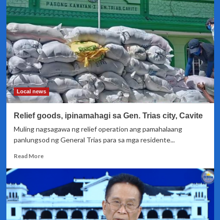
ng
ilang
imprastraktura
sa
QC
tuloy
kahit
may
Pandemya
Local news
Relief goods, ipinamahagi sa Gen. Trias city, Cavite
Muling nagsagawa ng relief operation ang pamahalaang
panlungsod ng General Trias para sa mga residente...
Read
Read More
more
about
Relief
goods,
ipinamahagi
sa
Gen.