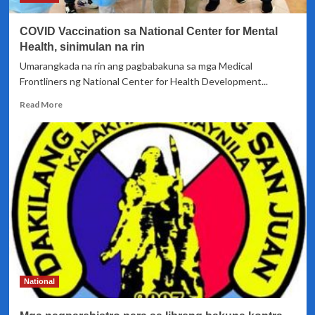
COVID Vaccination sa National Center for Mental
Health, sinimulan na rin
Umarangkada na rin ang pagbabakuna sa mga Medical
Frontliners ng National Center for Health Development...
Read
Read More
more
about
COVID
Vaccination
sa
National
Center
for
Mental
Health,
sinimulan
na
rin
National