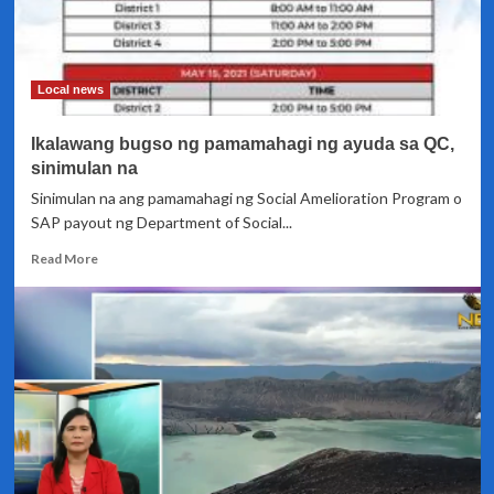
Local news
Ikalawang bugso ng pamamahagi ng ayuda sa QC,
sinimulan na
Sinimulan na ang pamamahagi ng Social Amelioration Program o
SAP payout ng Department of Social...
Read
Read More
more
about
Ikalawang
bugso
ng
pamamahagi
ng
ayuda
sa
QC,
sinimulan