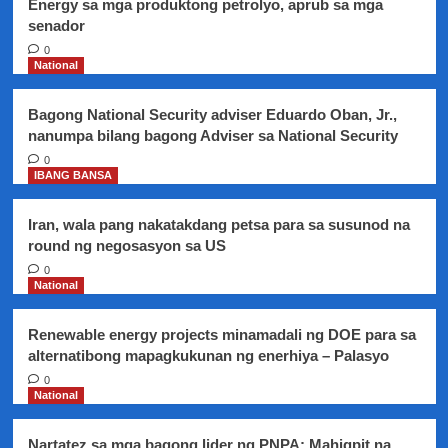
Energy sa mga produktong petrolyo, aprub sa mga
senador
0
National
Bagong National Security adviser Eduardo Oban, Jr.,
nanumpa bilang bagong Adviser sa National Security
0
IBANG BANSA
Iran, wala pang nakatakdang petsa para sa susunod na
round ng negosasyon sa US
0
National
Renewable energy projects minamadali ng DOE para sa
alternatibong mapagkukunan ng enerhiya – Palasyo
0
National
Nartatez sa mga bagong lider ng PNPA: Mahigpit na