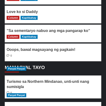
Love ko si Daddy
Column
0
Kapitbahay
“Sa sementaryo nabuo ang mga pangarap ko“
Column
0
Kapitbahay
Ooops, bawal magsayang ng pagkain!
0
MAMASYAL TAYO
Pasyal Pasyal
Turismo sa Northern Mindanao, unti-unti nang
sumisigla
0
Pasyal Pasyal