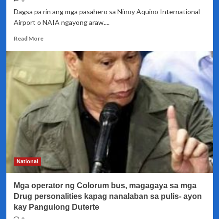
Dagsa pa rin ang mga pasahero sa Ninoy Aquino International
Airport o NAIA ngayong araw....
Read
Read More
more
about
Dobleng
bilang
ng
mga
pasahero,
inaasahang
dadagsa
ngayon
sa
NAIA
National
Mga operator ng Colorum bus, magagaya sa mga
Drug personalities kapag nanalaban sa pulis- ayon
kay Pangulong Duterte