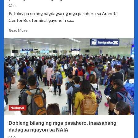
0
Patuloy pa rin ang pagdagsa ng mga pasahero sa Araneta
Center Bus terminal gayundin sa...
Read
Read More
more
about
Mga
pasahero
sa
mga
terminal
sa
Quezon
City,
patuloy
na
nadaragdagan
National
Dobleng bilang ng mga pasahero, inaasahang
dadagsa ngayon sa NAIA
0