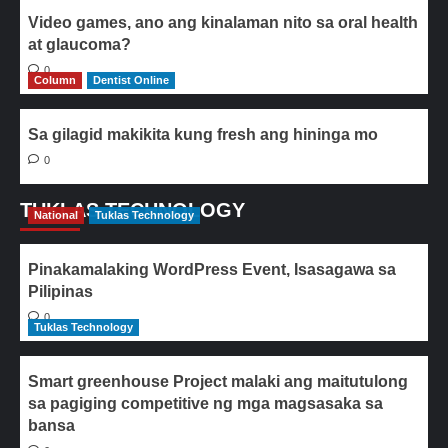
Video games, ano ang kinalaman nito sa oral health
at glaucoma?
0
Column
Dentist Online
Sa gilagid makikita kung fresh ang hininga mo
0
TUKLAS TECHNOLOGY
National
Tuklas Technology
Pinakamalaking WordPress Event, Isasagawa sa
Pilipinas
0
Tuklas Technology
Smart greenhouse Project malaki ang maitutulong
sa pagiging competitive ng mga magsasaka sa
bansa