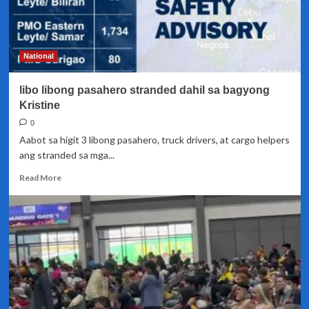
National
libo libong pasahero stranded dahil sa bagyong
Kristine
0
Aabot sa higit 3 libong pasahero, truck drivers, at cargo helpers
ang stranded sa mga...
Read
Read More
more
about
libo
libong
pasahero
stranded
dahil
sa
bagyong
Kristine