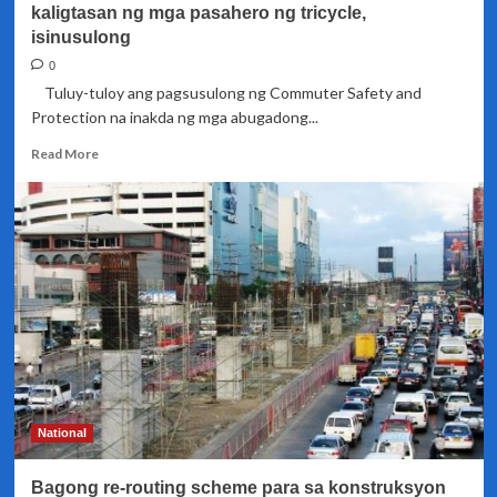
kaligtasan ng mga pasahero ng tricycle,
isinusulong
0
Tuluy-tuloy ang pagsusulong ng Commuter Safety and
Protection na inakda ng mga abugadong...
Read
Read More
more
about
Personal
passenger
insurance
para
sa
mga
kaligtasan
ng
mga
pasahero
ng
National
tricycle,
isinusulong
Bagong re-routing scheme para sa konstruksyon