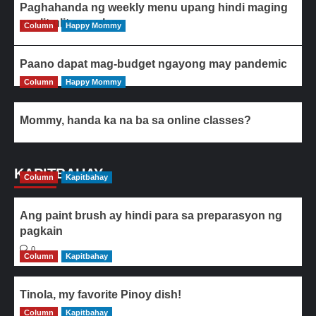
Paghahanda ng weekly menu upang hindi maging
paulit-ulit ang ulam
Column
Happy Mommy
Paano dapat mag-budget ngayong may pandemic
Column
Happy Mommy
Mommy, handa ka na ba sa online classes?
KAPITBAHAY
Column
Kapitbahay
Ang paint brush ay hindi para sa preparasyon ng
pagkain
0
Column
Kapitbahay
Tinola, my favorite Pinoy dish!
Column
0
Kapitbahay