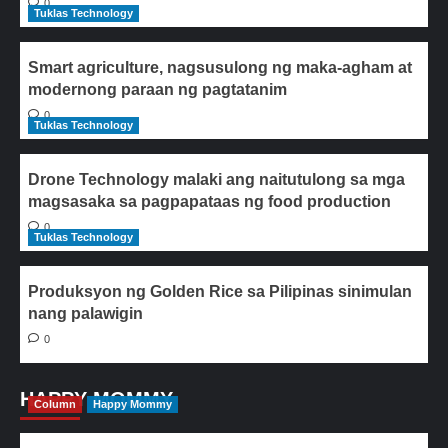
0
Tuklas Technology
Smart agriculture, nagsusulong ng maka-agham at
modernong paraan ng pagtatanim
0
Tuklas Technology
Drone Technology malaki ang naitutulong sa mga
magsasaka sa pagpapataas ng food production
0
Tuklas Technology
Produksyon ng Golden Rice sa Pilipinas sinimulan
nang palawigin
0
HAPPY MOMMY
Column
Happy Mommy