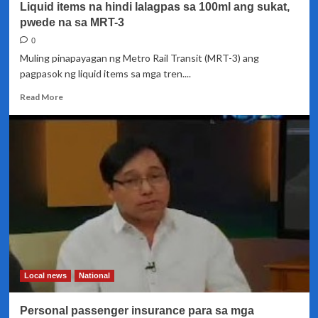
Liquid items na hindi lalagpas sa 100ml ang sukat,
pwede na sa MRT-3
0
Muling pinapayagan ng Metro Rail Transit (MRT-3) ang
pagpasok ng liquid items sa mga tren....
Read
Read More
more
about
Liquid
items
na
hindi
lalagpas
sa
100ml
ang
sukat,
pwede
na
Local news
National
sa
MRT-
Personal passenger insurance para sa mga
3