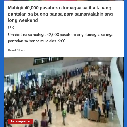
Mahigit 40,000 pasahero dumagsa sa iba’t-ibang
pantalan sa buong bansa para samantalahin ang
long weekend
0
Umabot na sa mahigit 42,000 pasahero ang dumagsa sa mga
pantalan sa bansa mula alas-6:00...
Read
Read More
more
about
Mahigit
40,000
pasahero
dumagsa
sa
iba’t-
ibang
pantalan
sa
buong
bansa
Uncategorized
para