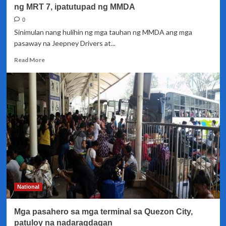
ng MRT 7, ipatutupad ng MMDA
0
Sinimulan nang hulihin ng mga tauhan ng MMDA ang mga
pasaway na Jeepney Drivers at...
Read
Read More
more
about
Bagong
re-
routing
scheme
para
sa
konstruksyon
ng
MRT
7,
ipatutupad
National
ng
MMDA
Mga pasahero sa mga terminal sa Quezon City,
patuloy na nadaragdagan