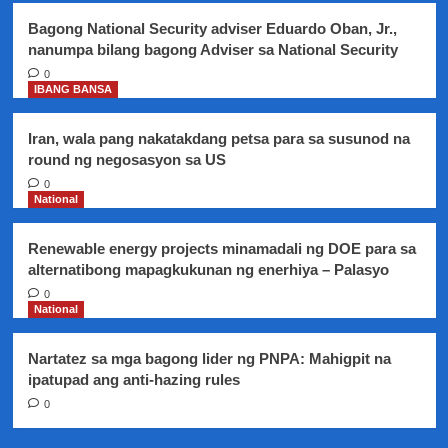
dahil
Bagong National Security adviser Eduardo Oban, Jr.,
sa
nanumpa bilang bagong Adviser sa National Security
SONA
ni
0
IBANG BANSA
Pangulong
Duterte
Iran, wala pang nakatakdang petsa para sa susunod na
round ng negosasyon sa US
0
National
Renewable energy projects minamadali ng DOE para sa
alternatibong mapagkukunan ng enerhiya – Palasyo
0
National
Nartatez sa mga bagong lider ng PNPA: Mahigpit na
ipatupad ang anti-hazing rules
0