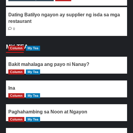
Dating Batilyo ngayon ay supplier ng isda sa mga
restaurant
0
MY TEA
Column
My Tea
Bakit mahalaga ang payo ni Nanay?
Column
My Tea
Ina
Column
My Tea
Paghahambing sa Noon at Ngayon
Column
My Tea